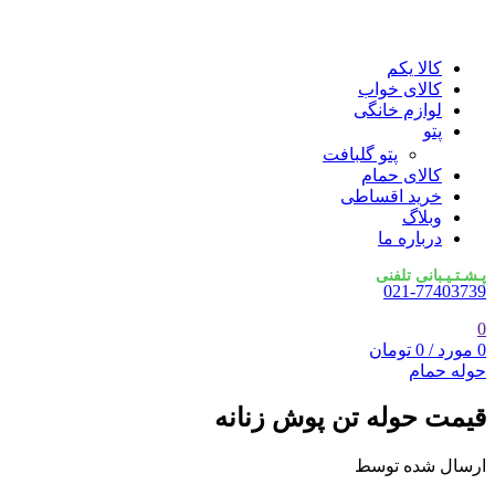
کالا یکم
کالای خواب
لوازم خانگی
پتو
پتو گلبافت
کالای حمام
خرید اقساطی
وبلاگ
درباره ما
پـشـتـیـبانی تلفنی
021-77403739
0
0
مورد
/
0
تومان
حوله حمام
قیمت حوله تن پوش زنانه
ارسال شده توسط