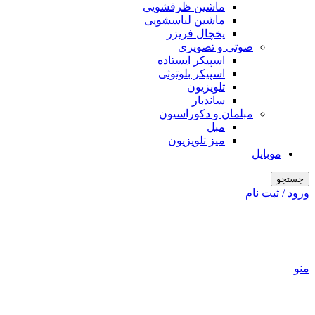
ماشین ظرفشویی
ماشین لباسشویی
یخچال فریزر
صوتی و تصویری
اسپیکر ایستاده
اسپیکر بلوتوثی
تلویزیون
ساندبار
مبلمان و دکوراسیون
مبل
میز تلویزیون
موبایل
جستجو
ورود / ثبت نام
منو