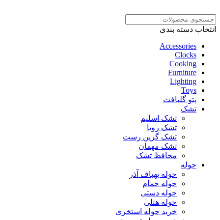
انتخاب دسته بندی
Accessories
Clocks
Cooking
Furniture
Lighting
Toys
پتو گلبافت
تشک
تشک اسلیم
تشک رویا
تشک گرین رست
تشک مهمان
محافظ تشک
حوله
حوله بهباف آذر
حوله حمام
حوله دستی
حوله هتلی
خرید حوله استخری