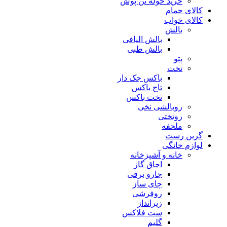
خرید حوله تن پوش
کالای حمام
کالای خواب
بالش
بالش الیافی
بالش طبی
پتو
تخت
باکس جک دار
تاج باکس
تخت باکس
روبالشی نخی
روتختی
ملحفه
گرین رست
لوازم خانگی
خانه و آشپزخانه
اجاق گاز
جارو برقی
چای ساز
روفرشی
زیرانداز
ست فلاکس
گلیم