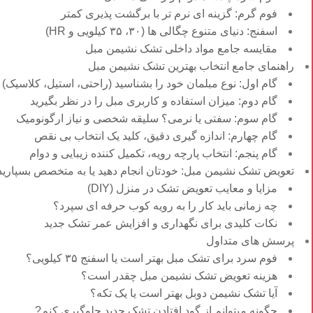
فوم گرم: گزینه ای نرم تر با برگشت پذیری کمتر
اسفنج: دنیای متنوع چگالی ها (۳۰، ۳۵ کیلویی و HR)
مقایسه جامع مواد داخلی تشک نشیمن مبل
راهنمای جامع انتخاب بهترین تشک نشیمن مبل
گام اول: نوع مبلمان خود را بشناسید (راحتی، استیل، کلاسیک)
گام دوم: میزان استفاده و کاربری مبل را در نظر بگیرید
گام سوم: سفتی یا نرمی؟ سلیقه شخصی و نیاز ارگونومیک
گام چهارم: اندازه گیری دقیق، کلید یک انتخاب بی نقص
گام پنجم: انتخاب پارچه رویه، تکمیل کننده زیبایی و دوام
تعویض تشک نشیمن مبل: خودتان انجام دهید یا به متخصص بسپارید
مزایا و معایب تعویض تشک در منزل (DIY)
چه زمانی باید کار را به رویه کوب حرفه ای سپرد؟
نکات کلیدی برای نگهداری و افزایش عمر تشک جدید
پرسش های متداول
فوم سرد برای تشک مبل بهتر است یا اسفنج ۳۵ کیلویی؟
هزینه تعویض تشک نشیمن مبل چقدر است؟
آیا تشک نشیمن دوبل بهتر است یا یک تکه؟
چگونه میتوانم از گود افتادن تشک جدید جلوگیری کنم?