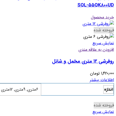
SQL-۵۵QK۸۰۰UD
خرید محصول
فروخته شده
نمایش سریع
افزودن به علاقه مندی
روفرشی ۱۲ متری مخمل و شانل
1,420,000
تومان
اطلاعات بیشتر
اندازه
6متری
,
9متری
,
12متری
فروخته شده
نمایش سریع