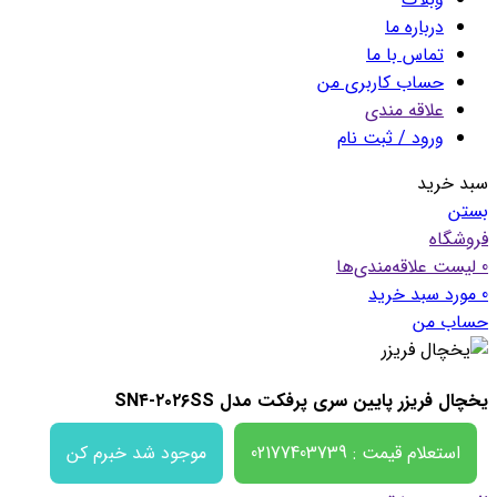
درباره ما
تماس با ما
حساب کاربری من
علاقه مندی
ورود / ثبت نام
سبد خرید
بستن
فروشگاه
0
لیست علاقه‌مندی‌ها
0
مورد
سبد خرید
حساب من
یخچال فریزر پایین سری پرفکت مدل SN۴-۲۰۲۶SS
استعلام قیمت : 02177403739
موجود شد خبرم کن