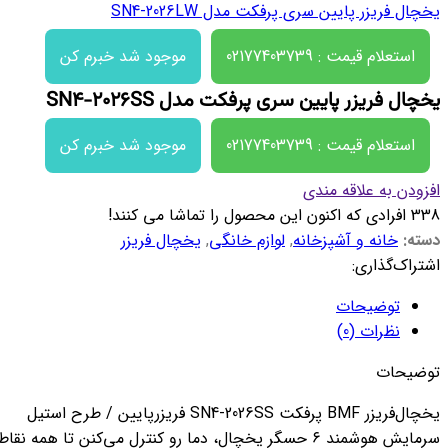
یخچال فریزر پایین سری پرفکت مدل SN4-2026LW
استعلام قیمت : 02177403739
موجود شد خبرم کن
یخچال فریزر پایین سری پرفکت مدل SN۴-۲۰۲۶SS
استعلام قیمت : 02177403739
موجود شد خبرم کن
افزودن به علاقه مندی
338
افرادی که اکنون این محصول را تماشا می کنند!
دسته:
خانه و آشپزخانه
,
لوازم خانگی
,
یخچال فریزر
اشتراک‌گذاری:
توضیحات
نظرات (0)
توضیحات
یخچال‌فریزر BMF پرفکت SN4-2026SS فریزرپایین / طرح استیل
سرمایش هوشمند ۶ حسگر یخچال، دما رو کنترل می‌کنن تا همه نقاط