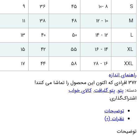
9
36
45
8 -10
S
11
38
48
10 - 12
M
13
40
50
12 - 14
L
15
42
55
14 - 16
XL
17
44
58
16 - 28
XXL
راهنمای اندازه
372
افرادی که اکنون این محصول را تماشا می کنند!
دسته:
پتو
,
پتو گلبافت
,
کالای خواب
اشتراک‌گذاری:
توضیحات
نظرات (0)
توضیحات