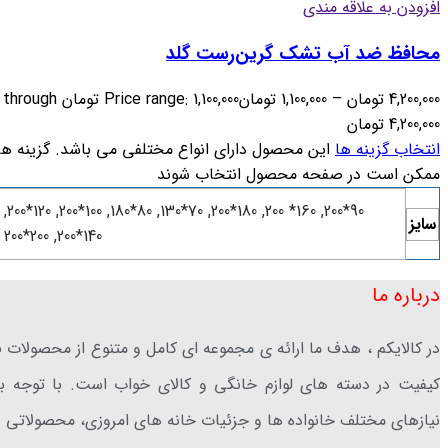
افزودن به علاقه مندی
محافظ ضد‌ آب تشک گرین‌رست گلد
4,200,000
تومان
–
1,100,000
تومان
Price range: 1,100,000 تومان through
4,200,000 تومان
انتخاب گزینه ها
این محصول دارای انواع مختلفی می باشد. گزینه ها
ممکن است در صفحه محصول انتخاب شوند
,
120*200
,
100*200
,
80*180
,
70*130
,
180*200
,
160* 200
,
90*200
سایز
200*200
,
140*200
درباره ما
در کالایکم ، هدف ما ارائه ی مجموعه ای کامل و متنوع از محصولات ب
کیفیت در دسته های لوازم خانگی و کالای خواب است. با توجه ب
نیازهای مختلف خانواده ها و جزئیات خانه های امروزی، محصولاتی ر