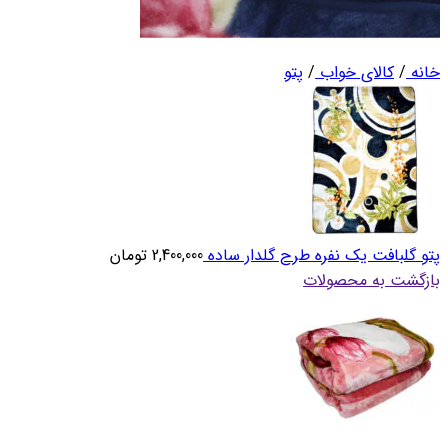
خانه
/
کالای خواب
/
پتو
پتو گلبافت یک نفره طرح گلدار ساده
2,400,000
تومان
بازگشت به محصولات