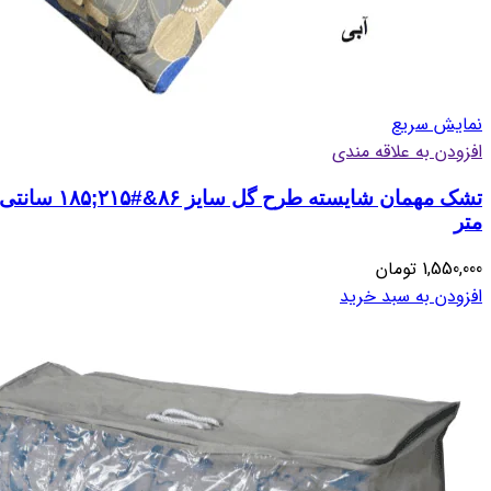
نمایش سریع
افزودن به علاقه مندی
تشک مهمان شایسته طرح گل سایز ۸۶&#۲۱۵;۱۸۵ سانتی
متر
1,550,000
تومان
افزودن به سبد خرید