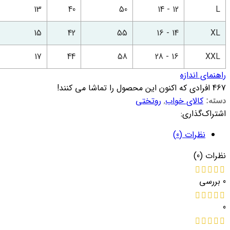
13
40
50
12 - 14
L
15
42
55
14 - 16
XL
17
44
58
16 - 28
XXL
راهنمای اندازه
467
افرادی که اکنون این محصول را تماشا می کنند!
کالای خواب
,
روتختی
دسته:
اشتراک‌گذاری:
نظرات (0)
نظرات (0)
0 بررسی
0