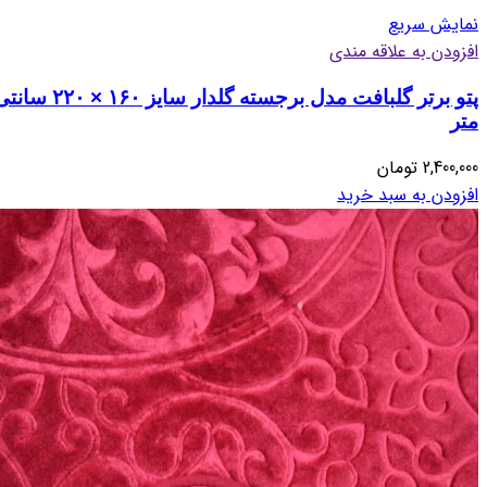
نمایش سریع
افزودن به علاقه مندی
پتو برتر گلبافت مدل برجسته گلدار سایز ۱۶۰ × ۲۲۰ 
متر
2,400,000
تومان
افزودن به سبد خرید