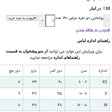
10 در انبار
روتختی دو نفره عرض 180 عدد
افزودن به سبد خرید
+
-
افزودن به علاقه مندی
راهنمای اندازه لباس
برای ویرایش این موارد می توانید
از منو پیشخوان به قسمت
مراجعه نمایید.
راهنماهای اندازه
اندازه
سن
دور کمر
بازو
دور مچ
7
34
40
6 - 8
XS
9
36
45
8 -10
S
11
38
48
10 - 12
M