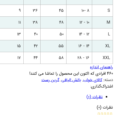
9
36
45
8 -10
S
11
38
48
10 - 12
M
13
40
50
12 - 14
L
15
42
55
14 - 16
XL
17
44
58
16 - 28
XXL
راهنمای اندازه
460
افرادی که اکنون این محصول را تماشا می کنند!
دسته:
کالای خواب
,
بالش الیافی
,
گرین رست
اشتراک‌گذاری:
نظرات (0)
نظرات (0)