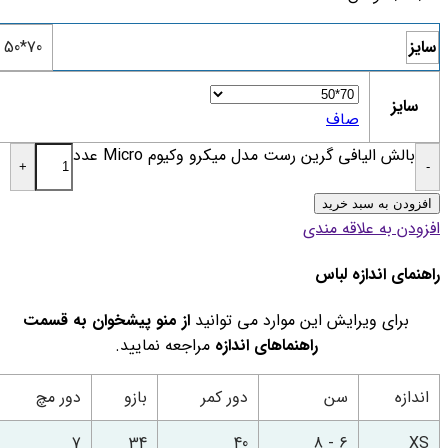
سایز
70*50
سایز
صاف
بالش الیافی گرین رست مدل میکرو وکیوم Micro عدد
+
-
افزودن به سبد خرید
افزودن به علاقه مندی
راهنمای اندازه لباس
برای ویرایش این موارد می توانید
از منو پیشخوان به قسمت
راهنماهای اندازه
مراجعه نمایید.
اندازه
سن
دور کمر
بازو
دور مچ
7
34
40
6 - 8
XS