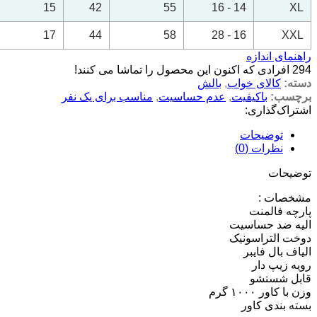
15
42
55
14 - 16
XL
17
44
58
16 - 28
XXL
راهنمای اندازه
294
افرادی که اکنون این محصول را تماشا می کنند!
دسته:
کالای خواب
,
بالش
برچسب:
باکیفیت
,
عدم حساسیت
,
مناسب برای یک نفر
اشتراک‌گذاری:
توضیحات
نظرات (0)
توضیحات
مشخصات :
پارچه فالمنت
الیه ضد حساسیت
دوخت التراسونیک
الیاف بال فایبر
رویه زیپ دار
قابل شستشو
وزن با کاور ۱۰۰۰ گرم
بسته بندی کاور