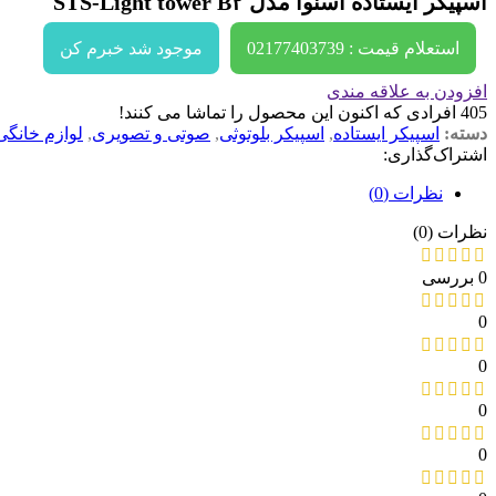
اسپیکر ایستاده اسنوا مدل STS-Light tower B۲
استعلام قیمت : 02177403739
موجود شد خبرم کن
افزودن به علاقه مندی
405
افرادی که اکنون این محصول را تماشا می کنند!
دسته:
اسپیکر ایستاده
,
اسپیکر بلوتوثی
,
صوتی و تصویری
,
لوازم خانگی
اشتراک‌گذاری:
نظرات (0)
نظرات (0)
0 بررسی
0
0
0
0