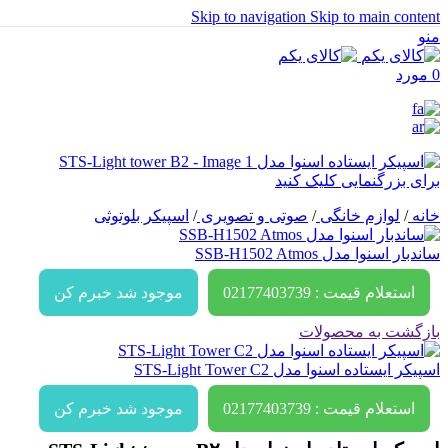
Skip to navigation
Skip to main content
منو
0
مورد
برای بزرگنمایی کلیک کنید
خانه
/
لوازم خانگی
/
صوتی و تصویری
/
اسپیکر بلوتوثی
ساندبار اسنوا مدل SSB-H1502 Atmos
استعلام قیمت : 02177403739
موجود شد خبرم کن
بازگشت به محصولات
اسپیکر ایستاده اسنوا مدل STS-Light Tower C2
استعلام قیمت : 02177403739
موجود شد خبرم کن