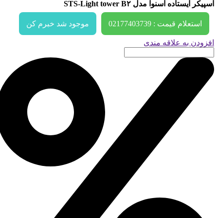
اسپیکر ایستاده اسنوا مدل STS-Light tower B۲
استعلام قیمت : 02177403739
موجود شد خبرم کن
افزودن به علاقه مندی