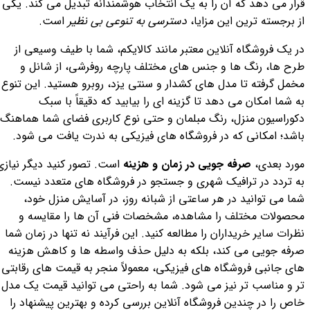
قرار می دهد که آن را به یک انتخاب هوشمندانه تبدیل می کند. یکی
از برجسته ترین این مزایا،
دسترسی به تنوعی بی نظیر
است.
در یک فروشگاه آنلاین معتبر مانند کالایکم، شما با طیف وسیعی از
طرح ها، رنگ ها و جنس های مختلف پارچه روفرشی، از شانل و
مخمل گرفته تا مدل های کشدار و سنتی یزد، روبرو هستید. این تنوع
به شما امکان می دهد تا گزینه ای را بیابید که دقیقاً با سبک
دکوراسیون منزل، رنگ مبلمان و حتی نوع کاربری فضای شما هماهنگ
باشد؛ امکانی که در فروشگاه های فیزیکی به ندرت یافت می شود.
مورد بعدی،
صرفه جویی در زمان و هزینه
است. تصور کنید دیگر نیازی
به تردد در ترافیک شهری و جستجو در فروشگاه های متعدد نیست.
شما می توانید در هر ساعتی از شبانه روز، در آسایش منزل خود،
محصولات مختلف را مشاهده، مشخصات فنی آن ها را مقایسه و
نظرات سایر خریداران را مطالعه کنید. این فرآیند نه تنها در زمان شما
صرفه جویی می کند، بلکه به دلیل حذف واسطه ها و کاهش هزینه
های جانبی فروشگاه های فیزیکی، معمولاً منجر به قیمت های رقابتی
تر و مناسب تر نیز می شود. شما به راحتی می توانید قیمت یک مدل
خاص را در چندین فروشگاه آنلاین بررسی کرده و بهترین پیشنهاد را