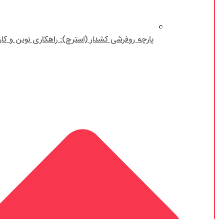
پارچه روفرشی کشدار (استرچ): راهکاری نوین و کار