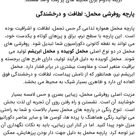
پارچه روفرشی مخمل: لطافت و درخشندگی
پارچه مخمل همواره تداعی گر حس تجمل، لطافت و اشرافیت بوده
است. این پارچه با سطح نرم، براق و پرزهای کوتاه و یکدست خود،
می تواند به نقطه کانونی دکوراسیون شما تبدیل شود. روفرشی های
مخمل در دو نوع اصلی
مخمل کوبیده
و
مخمل ابریشم
تولید می
شوند. مخمل کوبیده به دلیل فرآیند تولید، دارای طرح های برجسته و
براقیت متغیر است و مقاومت بیشتری در برابر فشار دارد. مخمل
ابریشم نیز، همانطور که از نامش پیداست، لطافت و درخشندگی فوق
العاده ای دارد و ظاهری بسیار شیک به محیط می بخشد.
مزیت اصلی روفرشی مخمل، زیبایی بصری و حس لامسه بسیار
خوشایند آن است. نشستن و راه رفتن روی آن تجربه ای لذت بخش
است. تنوع رنگی در پارچه های مخمل بسیار بالاست و شما به راحتی
می توانید رنگی هماهنگ با پرده ها، کوسن ها و سایر عناصر دکوراتیو
منزل خود پیدا کنید. اما در کنار این زیبایی، باید به نکات نگهداری آن
نیز توجه کرد. پارچه مخمل به دلیل جهت دار بودن پرزهایش، ممکن