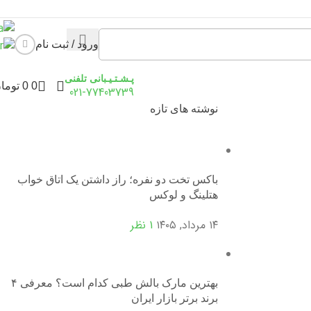
ورود / ثبت نام
پـشـتـیـبانی تلفنی
0
0
توما
021-77403739
نوشته های تازه
باکس تخت دو نفره؛ راز داشتن یک اتاق خواب
هتلینگ و لوکس
۱۴ مرداد, ۱۴۰۵
1 نظر
بهترین مارک بالش طبی کدام است؟ معرفی ۴
برند برتر بازار ایران