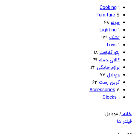
Cooking
۱
Furniture
۵
حوله
۴۸
Lighting
۱
تشک
۱۷۹
Toys
۱
پتو گلبافت
۱۸
کالای حمام
۴۱
لوازم خانگی
۱۲۲
موبایل
۷۳
گرین رست
۶۲
Accessories
۳
Clocks
۱
خانه
/
موبایل
فیلتر ها