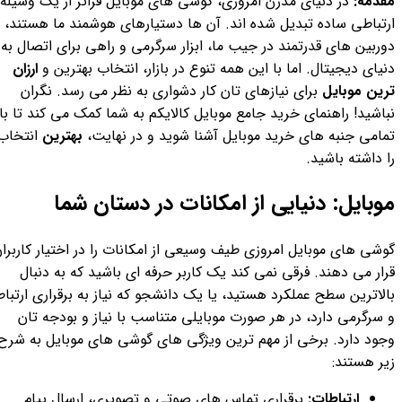
مقدمه:
در دنیای مدرن امروزی، گوشی های موبایل فراتر از یک وسیله
ارتباطی ساده تبدیل شده اند. آن ها دستیارهای هوشمند ما هستند،
دوربین های قدرتمند در جیب ما، ابزار سرگرمی و راهی برای اتصال به
دنیای دیجیتال. اما با این همه تنوع در بازار، انتخاب بهترین و
ارزان
ترین موبایل
برای نیازهای تان کار دشواری به نظر می رسد. نگران
نباشید! راهنمای خرید جامع موبایل کالایکم به شما کمک می کند تا با
تمامی جنبه های خرید موبایل آشنا شوید و در نهایت،
بهترین
انتخاب
را داشته باشید.
موبایل: دنیایی از امکانات در دستان شما
گوشی های موبایل امروزی طیف وسیعی از امکانات را در اختیار کاربرا
قرار می دهند. فرقی نمی کند یک کاربر حرفه ای باشید که به دنبال
بالاترین سطح عملکرد هستید، یا یک دانشجو که نیاز به برقراری ارتباط
و سرگرمی دارد، در هر صورت موبایلی متناسب با نیاز و بودجه تان
وجود دارد. برخی از مهم ترین ویژگی های گوشی های موبایل به شرح
زیر هستند:
ارتباطات:
برقراری تماس های صوتی و تصویری، ارسال پیام