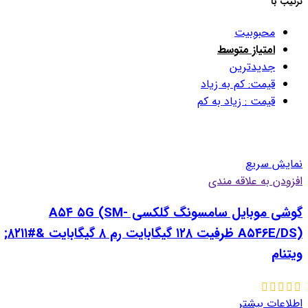
ترتیب با
محبوبیت
امتیاز متوسط
جدیدترین
قیمت: کم به زیاد
قیمت : زیاد به کم
نمایش سریع
افزودن به علاقه مندی
گوشی موبایل سامسونگ گلکسی A۵۴ ۵G (SM-
A۵۴۶E/DS) ظرفیت ۱۲۸ گیگابایت رم ۸ گیگابایت &#۸۲۱۱;
ویتنام
اطلاعات بیشتر