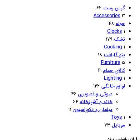
گرین رست
۶۲
Accessories
۳
حوله
۴۸
Clocks
۱
تشک
۱۷۹
Cooking
۱
پتو گلبافت
۱۸
Furniture
۵
کالای حمام
۴۱
Lighting
۱
لوازم خانگی
۱۲۲
صوتی و تصویری
۴۶
خانه و آشپزخانه
۶۴
مبلمان و دکوراسیون
۱۱
Toys
۱
موبایل
۷۳
فیلتر براساس برند