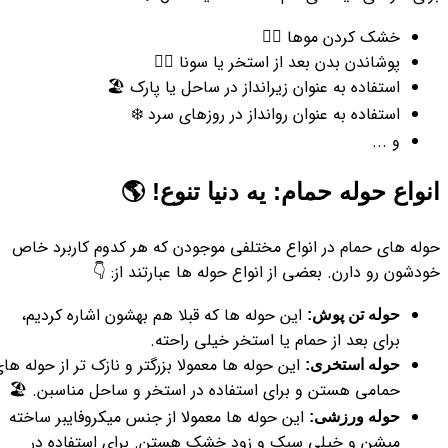
خشک کردن موها 💁‍♀️
پوشاندن بدن بعد از استخر یا سونا 🏊‍♀️
استفاده به عنوان زیرانداز در ساحل یا پارک 🏖️
استفاده به عنوان روانداز در روزهای سرد ❄️
و ...
انواع حوله حمام: یه دنیا تنوع! 🌎
حوله های حمام در انواع مختلفی موجودن که هر کدوم کاربرد خاص
خودشون رو دارن. بعضی از انواع حوله ها عبارتند از: 👇
این حوله ها که قبلا هم بهشون اشاره کردیم،
حوله تن پوش:
برای بعد از حمام یا استخر خیلی راحته.
این حوله ها معمولا بزرگتر و نازک تر از حوله ها
حوله استخری:
حمامی هستن و برای استفاده در استخر و ساحل مناسبن. 🏖️
این حوله ها معمولا از جنس میکروفایبر ساخته
حوله ورزشی:
میشن و خیلی سبک و زود خشک هستن. برای استفاده در