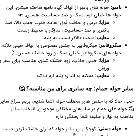
حوله های بامبو از الیاف گیاه بامبو ساخته میشن. این
بامبو:
حوله ها خیلی نرم، سبک و ضد حساسیت هستن. 🌱
نرمی و لطافت فوق العاده، قدرت جذب بالا، ضد
مزایا:
باکتری و ضد حساسیت، سازگار با محیط زیست
قیمت بالاتر نسبت به پنبه
معایب:
میکروفایبر یه جنس مصنوعی با الیاف خیلی نازکه.
میکروفایبر:
حوله های میکروفایبر خیلی سبک و زود خشک هستن. 💨
خیلی جاذب، زود خشک شدن، مناسب برای سفر و
مزایا:
ورزش
ممکنه به اندازه پنبه نرم نباشه
معایب:
سایز حوله حمام: چه سایزی برای من مناسبه؟ 🤔
خب، حالا که با جنس های مختلف حوله آشنا شدیم، بریم سراغ سایز!
🤔 حوله های حمام در سایزهای مختلفی موجودن. انتخاب سایز
مناسب به نیاز و سلیقه شما بستگی داره.
کوچکترین سایز حوله که برای خشک کردن دست و
حوله دستی: