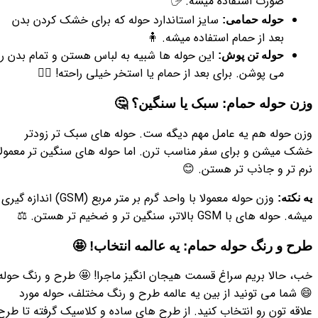
صورت استفاده میشه. 🖐️
سایز استاندارد حوله که برای خشک کردن بدن
حوله حمامی:
بعد از حمام استفاده میشه. 🧍
این حوله ها شبیه به لباس هستن و تمام بدن رو
حوله تن پوش:
می پوشن. برای بعد از حمام یا استخر خیلی راحته! 🧖‍♀️
وزن حوله حمام: سبک یا سنگین؟ 🤔
وزن حوله هم یه عامل مهم دیگه ست. حوله های سبک تر زودتر
خشک میشن و برای سفر مناسب ترن. اما حوله های سنگین تر معمولا
نرم تر و جاذب تر هستن. 😊
وزن حوله معمولا با واحد گرم بر متر مربع (GSM) اندازه گیری
یه نکته:
میشه. حوله های با GSM بالاتر، سنگین تر و ضخیم تر هستن. ⚖️
طرح و رنگ حوله حمام: یه عالمه انتخاب! 🤩
خب، حالا بریم سراغ قسمت هیجان انگیز ماجرا! 🤩 طرح و رنگ حوله!
😄 شما می تونید از بین یه عالمه طرح و رنگ مختلف، حوله مورد
علاقه تون رو انتخاب کنید. از طرح های ساده و کلاسیک گرفته تا طرح