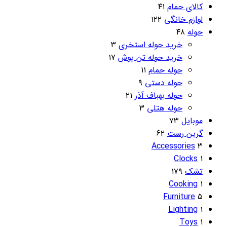
کالای حمام
۴۱
لوازم خانگی
۱۲۲
حوله
۴۸
خرید حوله استخری
۳
خرید حوله تن پوش
۱۷
حوله حمام
۱۱
حوله دستی
۹
حوله بهباف آذر
۲۱
حوله هتلی
۳
موبایل
۷۳
گرین رست
۶۲
Accessories
۳
Clocks
۱
تشک
۱۷۹
Cooking
۱
Furniture
۵
Lighting
۱
Toys
۱