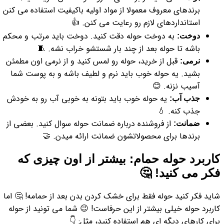
برندهای معروف معمولا از مواد اولیه باکیفیت استفاده می کنن 
استانداردهای لازم رو رعایت می کنن. 👍
به دوخت حوله دقت کنید. دوخت باید مرتب و محکم
دوخت:
باشه تا حوله بعد از چند بار شستشو خراب نشه. 🧵
قبل از خرید، حوله رو لمس کنید و از نرمی اون مطمئن
نرمی:
بشید. یه حوله خوب باید نرم و لطیف باشه و به پوست شما
آسیب نزنه. 😊
یه حوله خوب باید بتونه به خوبی آب رو به خودش
جذب آب:
جذب کنه. 💧
از فروشنده درباره ضمانت حوله سوال کنید. بعضی از
ضمانت:
برندها برای محصولاتشون ضمانت ارائه میدن. 🤝
کاربرد حوله حمام: بیشتر از اون چیزی که
فکر می کنید! 🤔
شاید فکر کنید حوله فقط برای خشک کردن بدن بعد از حمامه! 🤔 اما
کاربرد حوله خیلی بیشتر از این حرفاست! 😉 شما می تونید از حوله
برای کارهای دیگه ای هم استفاده کنید، مثل: 👇